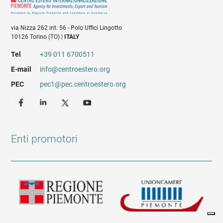
via Nizza 262 int. 56 - Polo Uffici Lingotto
10126 Torino (TO) |
ITALY
Tel
+39 011 6700511
E-mail
info@centroestero.org
PEC
pec1@pec.centroestero.org
Enti promotori