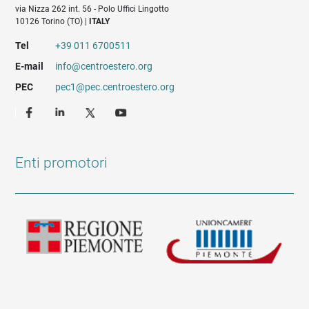
via Nizza 262 int. 56 - Polo Uffici Lingotto
10126 Torino (TO) |
ITALY
Tel
+39 011 6700511
E-mail
info@centroestero.org
PEC
pec1@pec.centroestero.org
Enti promotori