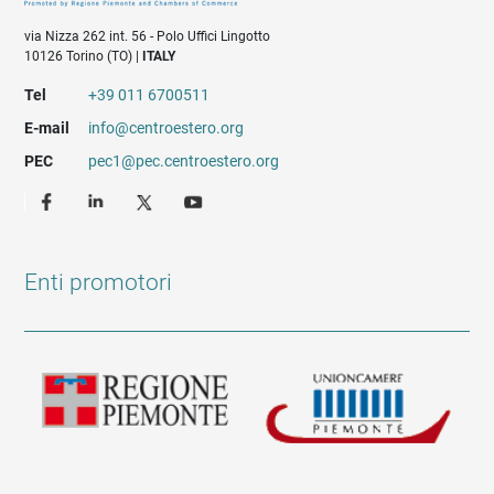
via Nizza 262 int. 56 - Polo Uffici Lingotto
10126 Torino (TO) |
ITALY
Tel
+39 011 6700511
E-mail
info@centroestero.org
PEC
pec1@pec.centroestero.org
Enti promotori