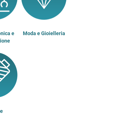
onica e
Moda e Gioielleria
ione
le