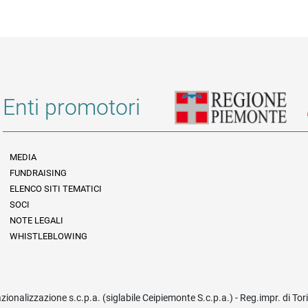
Enti promotori
MEDIA
FUNDRAISING
Informazioni legali e trasparenza
ELENCO SITI TEMATICI
SOCI
NOTE LEGALI
WHISTLEBLOWING
azionalizzazione s.c.p.a. (siglabile Ceipiemonte S.c.p.a.) - Reg.impr. di To