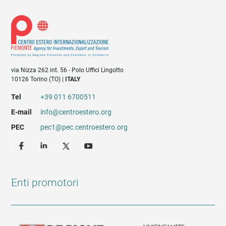
via Nizza 262 int. 56 - Polo Uffici Lingotto
10126 Torino (TO) |
ITALY
Tel
+39 011 6700511
E-mail
info@centroestero.org
PEC
pec1@pec.centroestero.org
Enti promotori